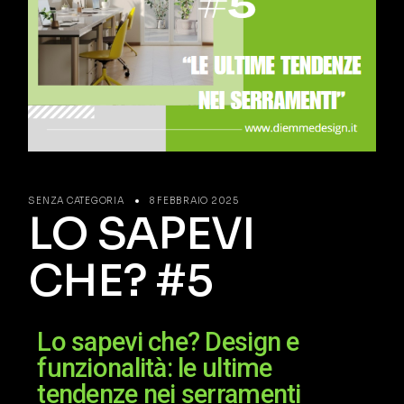
SENZA CATEGORIA
8 FEBBRAIO 2025
LO SAPEVI
CHE? #5
Lo sapevi che? Design e
funzionalità: le ultime
tendenze nei serramenti