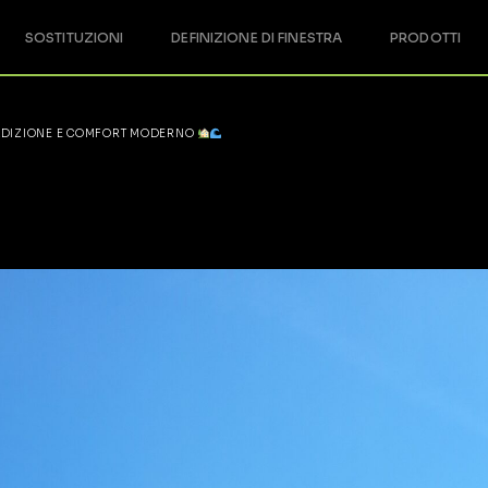
SOSTITUZIONI
DEFINIZIONE DI FINESTRA
PRODOTTI
Definizione di finestra
TRADIZIONE E COMFORT MODERNO
Classe PVC
Confort termico
Tenuta all’acqua
Tenuta all’aria
Resistenza al carico del
vento
Reazione al fuoco